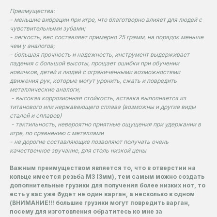
Преимущества:
- меньшие вибрации при игре, что благотворно влияет для людей с
чувствительными зубами;
- легкость, вес составляет примерно 25 грамм, на порядок меньше
чем у аналогов;
- большая прочность и надежность, инструмент выдерживает
падения с большой высоты, прощает ошибки при обучении
новичков, детей и людей с ограниченными возможностями
движения рук, которые могут уронить, сжать и повредить
металлические аналоги;
- высокая коррозионная стойкость, вставка выполняется из
титанового или нержавеющего сплава (возможны и другие виды
сталей и сплавов)
- тактильность, невероятно приятные ощущения при удержании в
игре, по сравнению с металлами
- не дорогие составляющие позволяют получать очень
качественное звучание, для столь низкой цены
Важным преимуществом является то, что в отверстии на
кольце имеется резьба М3 (3мм), тем самым можно создать
дополнительные грузики для получения более низких нот, то
есть у вас уже будет не один варган, а несколько в одном
(ВНИМАНИЕ!!! большие грузики могут повредить варган,
посему для изготовления обратитесь ко мне за