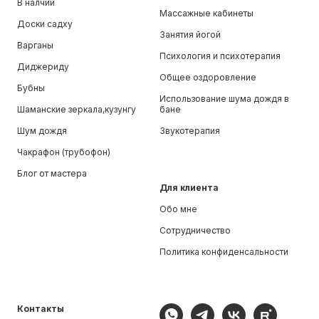
В налчии
Массажные кабинеты
Доски садху
Занятия йогой
Варганы
Психология и психотерапия
Диджериду
Общее оздоровление
Бубны
Использование шума дождя в
Шаманские зеркала,кузунгу
бане
Шум дождя
Звукотерапия
Чакрафон (трубофон)
Блог от мастера
Для клиента
Обо мне
Сотрудничество
Политика конфиденсальности
Контакты